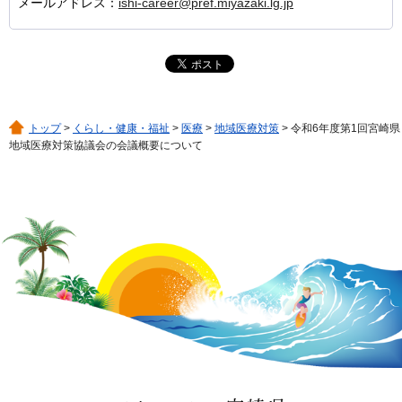
メールアドレス：
ishi-career@pref.miyazaki.lg.jp
トップ
>
くらし・健康・福祉
>
医療
>
地域医療対策
> 令和6年度第1回宮崎県
地域医療対策協議会の会議概要について