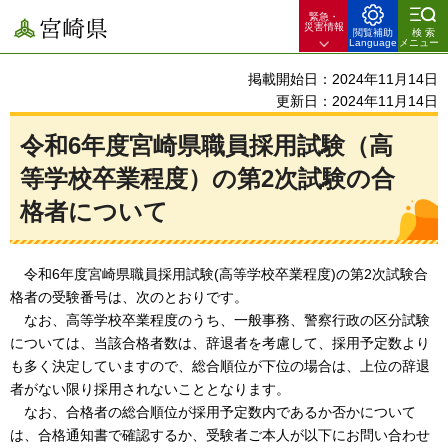
緊急・
宮崎県
災害情報
閲覧補助
検索
Language
メニュー
掲載開始日：2024年11月14日
更新日：2024年11月14日
令和6年度宮崎県職員採用試験（高
等学校卒業程度）の第2次試験の合
格者について
令和6
年度宮崎県職員採用試験(高等学校卒業程度)の第2次試験合
格者の受験番号は、次のとおりです。
なお、高等学校卒業程度のうち、一般事務、警察行政の区分試験
については、当該
合格者数は、辞退者を考慮して、採用予定数より
も多く決定していますので、総合順位が下位の場合は、上位の辞退
者がない限り採用されないこととなります。
なお
、合格者の総合順位が採用予定数内であるか否かについて
は、合格通知書で確認するか、受験者ご本人が以下にお問い合わせ