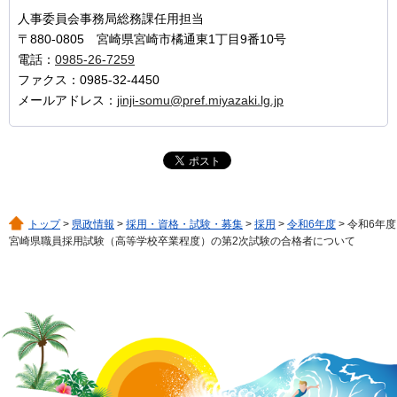
人事委員会事務局総務課任用担当
〒880-0805 宮崎県宮崎市橘通東1丁目9番10号
電話：
0985-26-7259
ファクス：0985-32-4450
メールアドレス：
jinji-somu@pref.miyazaki.lg.jp
トップ
>
県政情報
>
採用・資格・試験・募集
>
採用
>
令和6年度
> 令和6年度
宮崎県職員採用試験（高等学校卒業程度）の第2次試験の合格者について