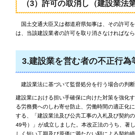
（3）許可の取消し（建設業法第
国土交通大臣
又は都道府県知事は、その許可を
は、当該建設業者の許可を取り消さなければなら
3.建設業を営む者の不正行
建設業法に
基づいて監督処分を行う場合の判断
建設業における担い手確保に向けた対策を強化す
る労務費へのしわ寄せ防止、労働時間の適正化に
する、「建設業法及び公共工事の入札及び契約の
49号）」が成立しました。本改正法のうち、著
しく短い工期及び原価に満たない額による契約締