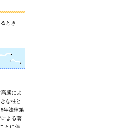
するとき
材高騰によ
大きな柱と
6年法律第
者による著
ることに伴