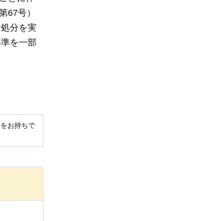
第67号）
督処分を実
基準を一部
derをお持ちで