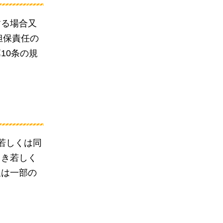
する場合又
担保責任の
10条の規
若しくは同
とき若しく
又は一部の