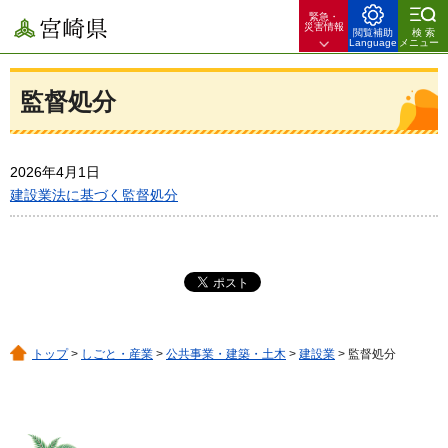
緊急・
宮崎県
災害情報
閲覧補助
検索
Language
メニュー
監督処分
2026年4月1日
建設業法に基づく監督処分
トップ
>
しごと・産業
>
公共事業・建築・土木
>
建設業
> 監督処分