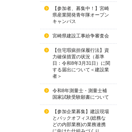
【参加者、募集中！】宮崎
県産業開発青年隊オープン
キャンパス
宮崎県建設工事紛争審査会
【住宅瑕疵担保履行法】資
力確保措置の状況（基準
日：令和8年3月31日）に関
する届出について＜建設業
者＞
令和8年測量士・測量士補
国家試験受験願書について
【参加企業募集】建設現場
とバックオフィス(総務な
どの内部業務)の業務連携
に向けた仕組みづくり