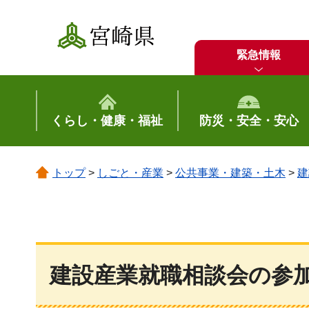
宮崎県
緊急情報
くらし・健康・福祉
防災・安全・安心
トップ
>
しごと・産業
>
公共事業・建築・土木
>
建
建設産業就職相談会の参