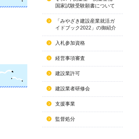
国家試験受験願書について
「みやざき建設産業就活ガ
イドブック2022」の御紹介
入札参加資格
経営事項審査
建設業許可
建設業者研修会
支援事業
監督処分