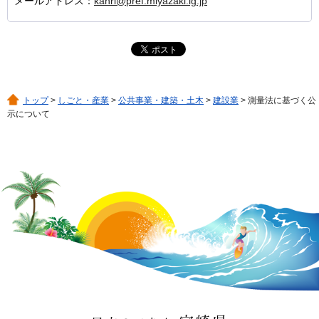
メールアドレス：
kanri@pref.miyazaki.lg.jp
トップ
>
しごと・産業
>
公共事業・建築・土木
>
建設業
> 測量法に基づく公
示について