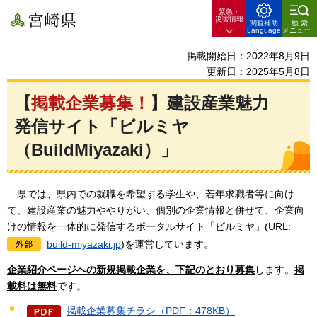
緊急・
宮崎県
災害情報
閲覧補助
検索
Language
メニュー
掲載開始日：2022年8月9日
更新日：2025年5月8日
【
掲載企業募集！
】建設産業魅力
発信サイト「ビルミヤ
（BuildMiyazaki）」
県では
、県内での就職を希望する学生や、若年求職者等に向け
て、建設産業の魅力ややりがい、個別の企業情報と併せて、企業向
けの情報を一体的に発信するポータルサイト「ビルミヤ」(URL:
build-miyazaki.jp
)を運営しています。
企業紹介ページへの新規掲載企業を、下記のとおり募集
します。
掲
載料は無料
です。
掲載企業募集チラシ（PDF：478KB）