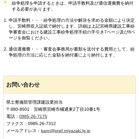
紛争処理を申請するときは、申請手数料及び通信運搬費を納付
する必要があります。
申請手数料・・・紛争処理の方法や解決を求める金額により決定
し、宮崎県収入証紙で納付します。詳細は上記宮崎県建設工事紛
争審査会における建設工事紛争処理手続の手引き7ページ及び8ペ
ージを御覧ください。
通信運搬費・・・審査会事務局が書類を送付する費用として、紛
争処理の方法に応じた金額を納付書により納付します。
お問い合わせ
県土整備部管理課建設業担当
〒880-8501 宮崎県宮崎市橘通東2丁目10番1号
電話：
0985-26-7175
ファクス：0985-26-7312
メールアドレス：
kanri@pref.miyazaki.lg.jp