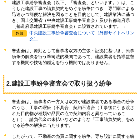
建設工事紛争審査会（以下、「審査会」といいます。）は、こ
うした建設工事の請負契約をめぐる紛争につき、専門家による
迅速かつ簡便な解決を図ることを目的として、建設業法に基づ
き、国土交通省（中央建設工事紛争審査会）及び各都道府県
（都道府県建設工事紛争審査会）に設置されています。→
中央建設工事紛争審査会について（外部サイトへリン
ク）
審査会は、原則として当事者双方の主張・証拠に基づき、民事
紛争の解決を行う準司法的機関であって、建設業者を指導監督
する機関や技術的鑑定を行う機関ではありません。
2.建設工事紛争審査会で取り扱う紛争
審査会は、当事者の一方又は双方が建設業者である場合の紛争
のうち、工事の瑕疵（不具合、契約不適合（工事後に引き渡さ
れた目的物が種類や品質の点で契約内容と異なっているこ
と））、請負代金の未払いなどのような「工事請負契約」をめ
ぐる紛争の解決に当たります。
したがって、不動産の売買に関する紛争、専ら設計に関する紛