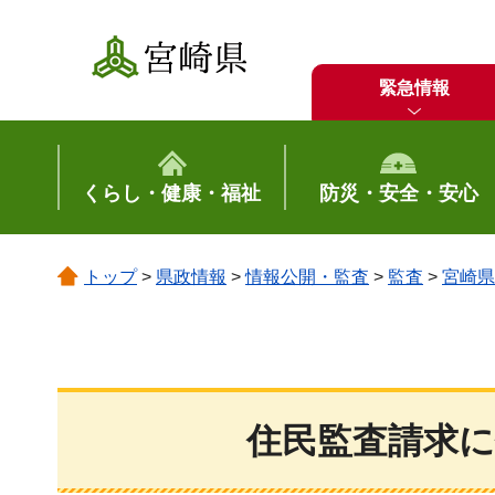
宮崎県
緊急情報
くらし・健康・福祉
防災・安全・安心
トップ
>
県政情報
>
情報公開・監査
>
監査
>
宮崎県
住民監査請求