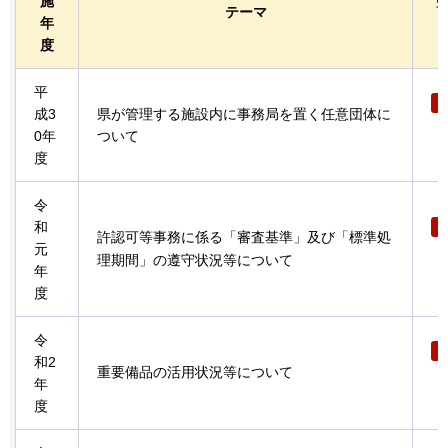
施
テーマ
年
度
平
成3
県が管理する施設内に事務局を置く任意団体に
0年
ついて
度
令
和
許認可等事務に係る「審査基準」及び「標準処
元
理期間」の遵守状況等について
年
度
令
和2
重要備品の活用状況等について
年
度