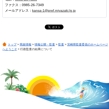
ファクス：0985-26-7349
メールアドレス：
kansa-1@pref.miyazaki.lg.jp
トップ
>
県政情報
>
情報公開・監査
>
監査
>
宮崎県監査委員のホームページ
へようこそ
> 行政監査の結果について