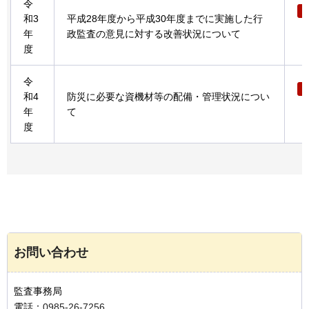
令
和3
平成28年度から平成30年度までに実施した行
年
政監査の意見に対する改善状況について
度
令
和4
防災に必要な資機材等の配備・管理状況につい
年
て
度
お問い合わせ
監査事務局
電話：
0985-26-7256