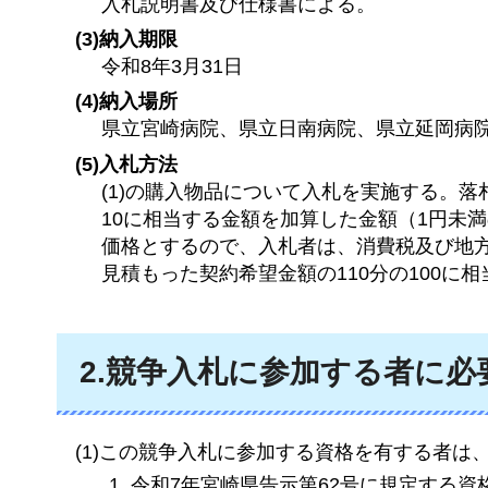
入札説明書及び仕様書による。
(3)納入期限
令和8年3月31日
(4)納入場所
県立宮崎病院、県立日南病院、県立延岡病
(5)入札方法
(1)の購入物品について入札を実施する。
10に相当する金額を加算した金額（1円未
価格とするので、入札者は、消費税及び地
見積もった契約希望金額の110分の100に
2.競争入札に参加する者に必
(1)この競争入札に参加する資格を有する者
令和7年宮崎県告示第62号に規定する