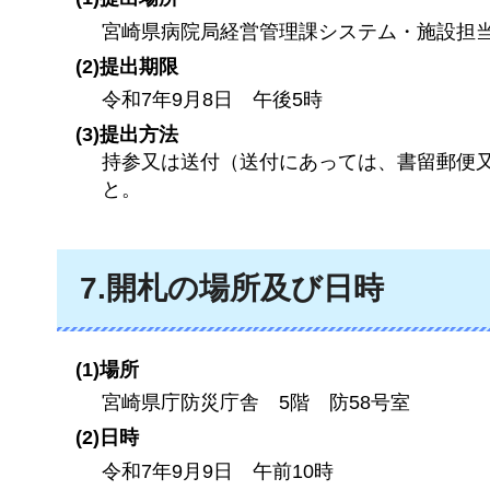
宮崎県病院局経営管理課システム・施設担
(2)提出期限
令和7年9月8日
午後
5時
(3)提出方法
持参又は送付（送付にあっては、書留郵便
と。
7.開札の場所及び日時
(1)場所
宮崎県庁防災庁舎
5
階
防
58号室
(2)日時
令和7年9月9日
午前
10時