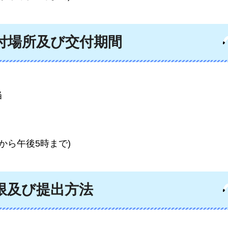
付場所及び交付期間
当
から午後5時まで)
限及び提出方法