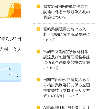
県立3病院医療機器等共同
調達に係る一般競争入札の
実施について
宮崎県病院局における入
札・契約に関する諸規程に
7年7月31日
ついて
吉
村
久
人
宮崎県立3病院診療材料等
調達及び包括管理業務委託
に係る企画提案競技の実施
について
日南市内の公立病院のあり
方検討業務委託に係る企画
提案競技（プロポーザル方
式）の結果について
A重油JIS1種2号140キロリ