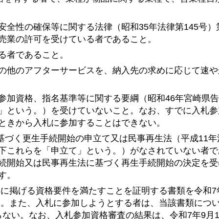
全性の確保等に関する法律（昭和35年法律第145号）第
売業の許可を受けている者であること。
る者であること。
の他のアフターサービスを、納入先の求めに応じて速や
参加資格、指名基準等に関する要綱（昭和46年宮崎県告
」という。）を受けていないこと。なお、すでに入札参
ときから入札に参加することはできない。
に基づく更生手続開始の申立て又は民事再生法（平成11年法
下これらを「申立て」という。）がなされていない者で
続開始又は民事再生法に基づく再生手続開始の決定を受
す。
及び4に掲げる資格要件を満たすことを証明する書類を令和7年
ない。また、入札に参加しようとする者は、当該書類につ
ない。なお、入札参加資格審査の結果は、令和7年9月