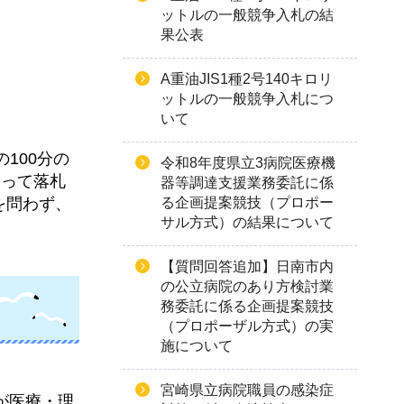
ットルの一般競争入札の結
果公表
A重油JIS1種2号140キロリ
ットルの一般競争入札につ
いて
100分の
令和8年度県立3病院医療機
もって落札
器等調達支援業務委託に係
を問わず、
る企画提案競技（プロポー
サル方式）の結果について
【質問回答追加】日南市内
の公立病院のあり方検討業
務委託に係る企画提案競技
（プロポーザル方式）の実
施について
宮崎県立病院職員の感染症
が医療・理