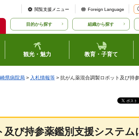
閲覧支援メニュー
Foreign Language
目的から探す
組織から探す
観光・魅力
教育・子育て
崎県病院局
>
入札情報等
> 抗がん薬混合調製ロボット及び持
ト及び持参薬鑑別支援システム