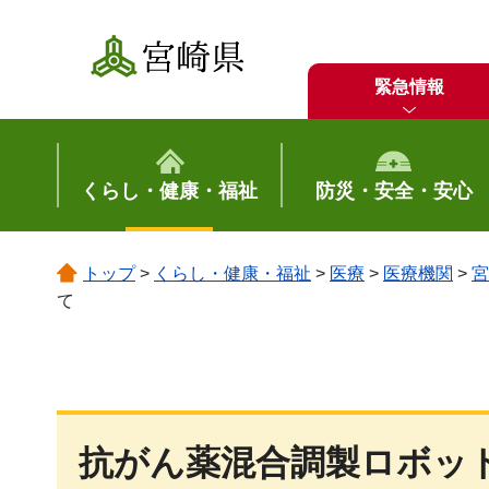
宮崎県
緊急情報
くらし・健康・福祉
防災・安全・安心
トップ
>
くらし・健康・福祉
>
医療
>
医療機関
>
宮
て
抗がん薬混合調製ロボッ