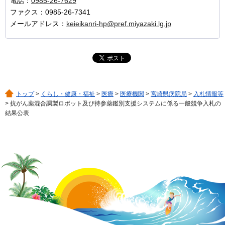
電話：
0985-26-7629
ファクス：0985-26-7341
メールアドレス：
keieikanri-hp@pref.miyazaki.lg.jp
トップ
>
くらし・健康・福祉
>
医療
>
医療機関
>
宮崎県病院局
>
入札情報等
> 抗がん薬混合調製ロボット及び持参薬鑑別支援システムに係る一般競争入札の
結果公表