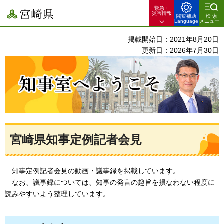
緊急・
宮崎県
災害情報
閲覧補助
検索
Language
メニュー
掲載開始日：2021年8月20日
更新日：2026年7月30日
知事室へようこそ
宮崎県知事定例記者会見
知事
定例記者会見の動画・議事録を掲載しています。
なお
、議事録については、知事の発言の趣旨を損なわない程度に
読みやすいよう整理しています。