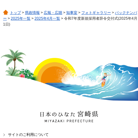
トップ
>
県政情報
>
広報・広聴
>
知事室
>
フォトギャラリー
>
バックナンバ
ー
>
2025年一覧
>
2025年4月一覧
> 令和7年度新規採用者辞令交付式(2025年4月
1日)
日本のひなた 宮崎県
MIYAZAKI PREFECTURE
サイトのご利用について