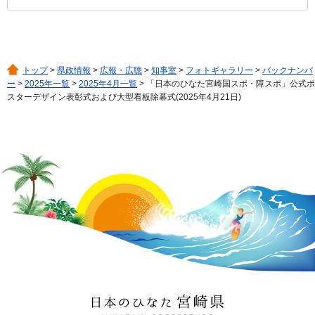
トップ
>
県政情報
>
広報・広聴
>
知事室
>
フォトギャラリー
>
バックナンバ
ー
>
2025年一覧
>
2025年4月一覧
> 「日本のひなた宮崎国スポ・障スポ」公式ポ
スターデザイン表彰式および大型看板除幕式(2025年4月21日)
日本のひなた 宮崎県