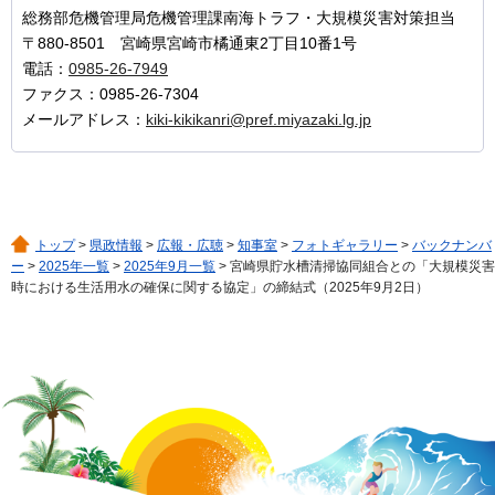
総務部危機管理局危機管理課南海トラフ・大規模災害対策担当
〒880-8501 宮崎県宮崎市橘通東2丁目10番1号
電話：
0985-26-7949
ファクス：0985-26-7304
メールアドレス：
kiki-kikikanri@pref.miyazaki.lg.jp
トップ
>
県政情報
>
広報・広聴
>
知事室
>
フォトギャラリー
>
バックナンバ
ー
>
2025年一覧
>
2025年9月一覧
> 宮崎県貯水槽清掃協同組合との「大規模災害
時における生活用水の確保に関する協定」の締結式（2025年9月2日）