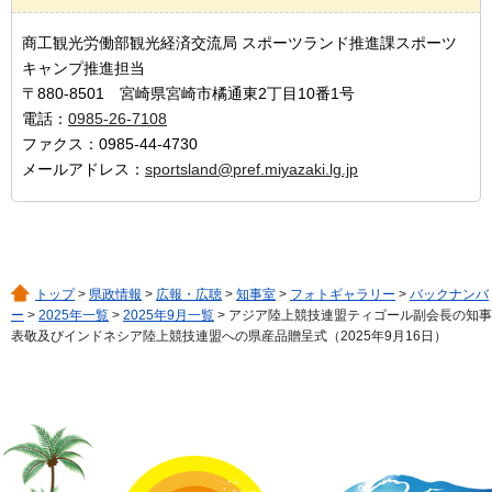
商工観光労働部観光経済交流局 スポーツランド推進課スポーツ
キャンプ推進担当
〒880-8501 宮崎県宮崎市橘通東2丁目10番1号
電話：
0985-26-7108
ファクス：0985-44-4730
メールアドレス：
sportsland@pref.miyazaki.lg.jp
トップ
>
県政情報
>
広報・広聴
>
知事室
>
フォトギャラリー
>
バックナンバ
ー
>
2025年一覧
>
2025年9月一覧
> アジア陸上競技連盟ティゴール副会長の知事
表敬及びインドネシア陸上競技連盟への県産品贈呈式（2025年9月16日）