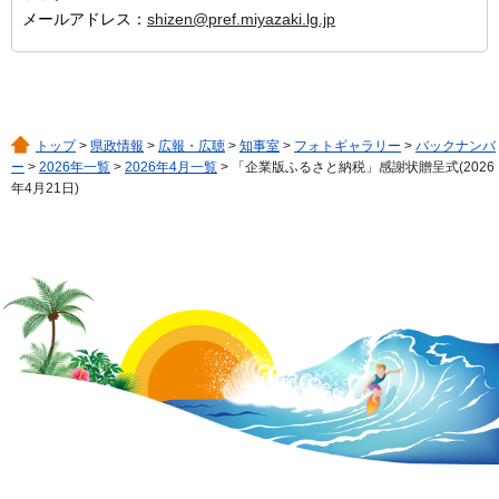
メールアドレス：
shizen@pref.miyazaki.lg.jp
トップ
>
県政情報
>
広報・広聴
>
知事室
>
フォトギャラリー
>
バックナンバ
ー
>
2026年一覧
>
2026年4月一覧
> 「企業版ふるさと納税」感謝状贈呈式(2026
年4月21日)