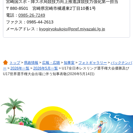
宮崎国スポ・障スポ局競技力向上推進課競技力強化第一担当
〒880-8501 宮崎県宮崎市橘通東2丁目10番1号
電話：
0985-26-7249
ファクス：0985-44-2613
メールアドレス：
kyogiryokukojo@pref.miyazaki.lg.jp
トップ
>
県政情報
>
広報・広聴
>
知事室
>
フォトギャラリー
>
バックナンバ
ー
>
2026年一覧
>
2026年5月一覧
> U17全日本レスリング選手権大会優勝及び
U17世界選手権大会出場に伴う知事表敬(2026年5月14日)