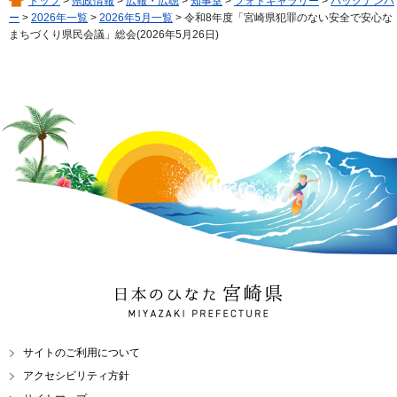
トップ
>
県政情報
>
広報・広聴
>
知事室
>
フォトギャラリー
>
バックナンバ
ー
>
2026年一覧
>
2026年5月一覧
> 令和8年度「宮崎県犯罪のない安全で安心な
まちづくり県民会議」総会(2026年5月26日)
日本のひなた 宮崎県
MIYAZAKI PREFECTURE
サイトのご利用について
アクセシビリティ方針