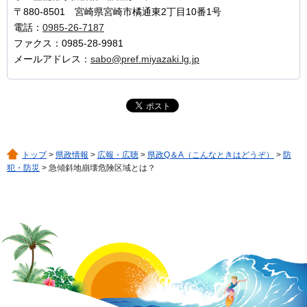
〒880-8501 宮崎県宮崎市橘通東2丁目10番1号
電話：
0985-26-7187
ファクス：0985-28-9981
メールアドレス：
sabo@pref.miyazaki.lg.jp
トップ
>
県政情報
>
広報・広聴
>
県政Q＆A（こんなときはどうぞ）
>
防
犯・防災
> 急傾斜地崩壊危険区域とは？