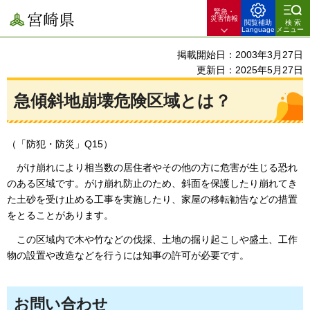
緊急・
宮崎県
災害情報
閲覧補助
検索
Language
メニュー
掲載開始日：2003年3月27日
更新日：2025年5月27日
急傾斜地崩壊危険区域とは？
（「防犯・防災」Q15）
がけ崩れに
より相当数の居住者やその他の方に危害が生じる恐れ
のある区域です。がけ崩れ防止のため、斜面を保護したり崩れてき
た土砂を受け止める工事を実施したり、家屋の移転勧告などの措置
をとることがあります。
この
区域内で木や竹などの伐採、土地の掘り起こしや盛土、工作
物の設置や改造などを行うには知事の許可が必要です。
お問い合わせ