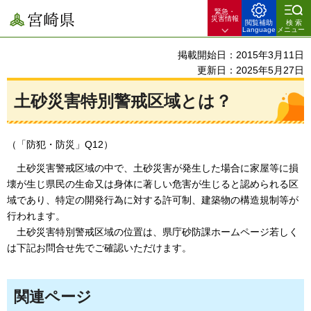
緊急・
宮崎県
災害情報
閲覧補助
検索
Language
メニュー
掲載開始日：2015年3月11日
更新日：2025年5月27日
土砂災害特別警戒区域とは？
（「防犯・防災」Q12）
土砂災害警戒区域の中で
、土砂災害が発生した場合に家屋等に損
壊が生じ県民の生命又は身体に著しい危害が生じると認められる区
域であり、特定の開発行為に対する許可制、建築物の構造規制等が
行われます。
土砂
災害特別警戒区域の位置は、県庁砂防課ホームページ若しく
は下記お問合せ先でご確認いただけます。
関連ページ