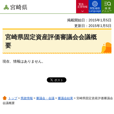
緊急・
宮崎県
災害情報
閲覧補助
検索
Language
メニュー
掲載開始日：2015年1月5日
更新日：2015年1月5日
宮崎県固定資産評価審議会会議概
要
現在、情報はありません。
トップ
>
県政情報
>
審議会・会議
>
審議会結果
> 宮崎県固定資産評価審議会
会議概要