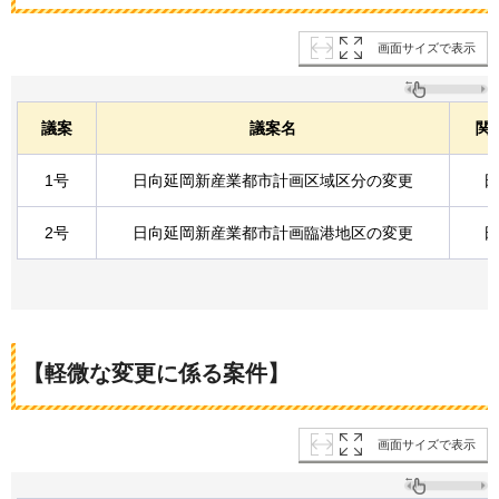
画面サイズで表示
議案
議案名
関
1号
日向延岡新産業都市計画区域区分の変更
日
2号
日向延岡新産業都市計画臨港地区の変更
日
【軽微な変更に係る案件】
画面サイズで表示