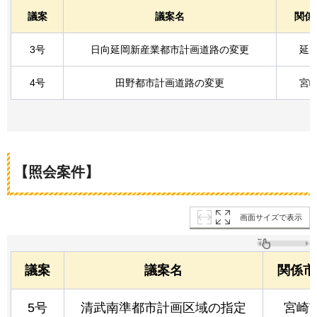
議案
議案名
関係
3号
日向延岡新産業都市計画道路の変更
延
4号
田野都市計画道路の変更
宮
【照会案件】
画面サイズで表示
議案
議案名
関係市
5号
清武南準都市計画区域の指定
宮崎