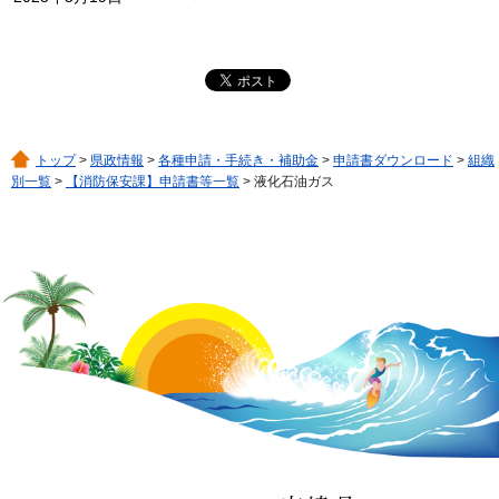
トップ
>
県政情報
>
各種申請・手続き・補助金
>
申請書ダウンロード
>
組織
別一覧
>
【消防保安課】申請書等一覧
> 液化石油ガス