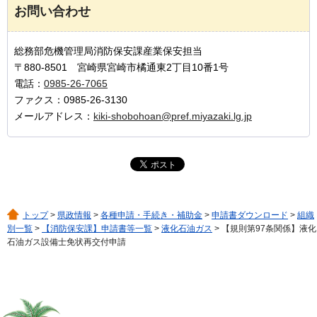
お問い合わせ
総務部危機管理局消防保安課産業保安担当
〒880-8501 宮崎県宮崎市橘通東2丁目10番1号
電話：
0985-26-7065
ファクス：0985-26-3130
メールアドレス：
kiki-shobohoan@pref.miyazaki.lg.jp
トップ
>
県政情報
>
各種申請・手続き・補助金
>
申請書ダウンロード
>
組織
別一覧
>
【消防保安課】申請書等一覧
>
液化石油ガス
> 【規則第97条関係】液化
石油ガス設備士免状再交付申請