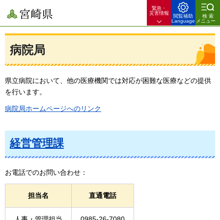
緊急・
宮崎県
災害情報
閲覧補助
検索
Language
メニュー
病院局
県立病院において、他の医療機関では対応が困難な医療などの提供
を行います。
病院局ホームページへのリンク
経営管理課
お電話でのお問い合わせ：
担当名
直通電話
人事・管理担当
0985-26-7080