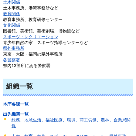
土木関係
土木事務所、港湾事務所など
教育関係
教育事務所、教育研修センター
文化関係
図書館、美術館、芸術劇場、博物館など
スポーツ・レクリエーション
青少年自然の家、スポーツ指導センターなど
県外事務所
東京・大阪・福岡の県外事務所
各警察署
県内13箇所にある警察署
組織一覧
本庁各課一覧
出先機関一覧
総務、地域生活、福祉医療、環境、商工労働、農林、企業局関
係