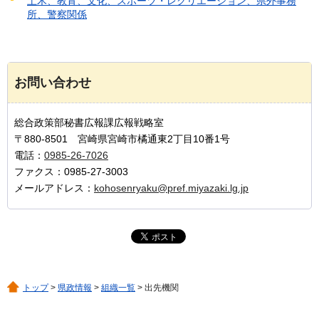
土木、教育、文化、スポーツ・レクリエーション、県外事務
所、警察関係
お問い合わせ
総合政策部秘書広報課広報戦略室
〒880-8501 宮崎県宮崎市橘通東2丁目10番1号
電話：
0985-26-7026
ファクス：0985-27-3003
メールアドレス：
kohosenryaku@pref.miyazaki.lg.jp
トップ
>
県政情報
>
組織一覧
> 出先機関