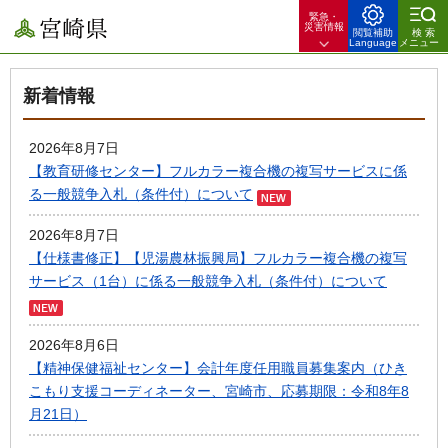
緊急・
宮崎県
災害情報
閲覧補助
検索
Language
メニュー
新着情報
2026年8月7日
【教育研修センター】フルカラー複合機の複写サービスに係
る一般競争入札（条件付）について
2026年8月7日
【仕様書修正】【児湯農林振興局】フルカラー複合機の複写
サービス（1台）に係る一般競争入札（条件付）について
2026年8月6日
【精神保健福祉センター】会計年度任用職員募集案内（ひき
こもり支援コーディネーター、宮崎市、応募期限：令和8年8
月21日）