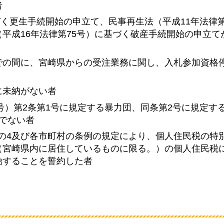
者
づく更生手続開始の申立て、民事再生法（平成11年法律第
平成16年法律第75号）に基づく破産手続開始の申立て
での間に、宮崎県からの受注業務に関し、入札参加資格
に未納がない者
8号）第2条第1号に規定する暴力団、同条第2号に規定す
でない者
1条の4及び各市町村の条例の規定により、個人住民税の特
（宮崎県内に居住しているものに限る。）の個人住民税
始することを誓約した者