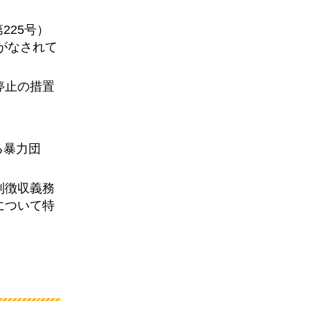
225号）
がなされて
停止の措置
る暴力団
別徴収義務
について特