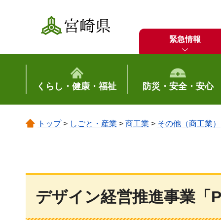
宮崎県
緊急情報
くらし・健康・福祉
防災・安全・安心
トップ
>
しごと・産業
>
商工業
>
その他（商工業）
デザイン経営推進事業「PR