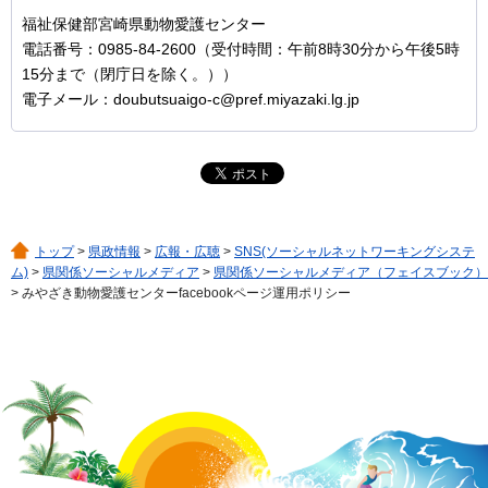
福祉保健部宮崎県動物愛護センター
電話番号：0985-84-2600（受付時間：午前8時30分から午後5時
15分まで（閉庁日を除く。））
電子メール：doubutsuaigo-c@pref.miyazaki.lg.jp
トップ
>
県政情報
>
広報・広聴
>
SNS(ソーシャルネットワーキングシステ
ム)
>
県関係ソーシャルメディア
>
県関係ソーシャルメディア（フェイスブック）
> みやざき動物愛護センターfacebookページ運用ポリシー