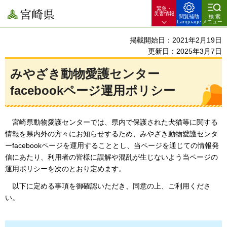
緊急・
宮崎県
災害情報
閲覧補助
検索
Language
メニュー
掲載開始日：2021年2月19日
更新日：2025年3月7日
みやざき動物愛護センター
facebookページ運用ポリシー
宮崎県
動物愛護センターでは、県内で保護された犬猫等に関する
情報を県内外の方々にお知らせするため、みやざき動物愛護センタ
ーfacebookページを運用することとし、当ページを通じての情報発
信にあたり、利用者の皆様に誤解や混乱が生じないよう当ページの
運用ポリシーを次のとおり定めます。
以下
に定める事項を御確認いただき、同意の上、ご利用くださ
い。