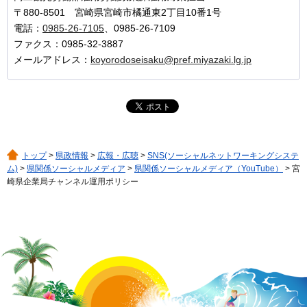
〒880-8501 宮崎県宮崎市橘通東2丁目10番1号
電話：
0985-26-7105
、0985-26-7109
ファクス：0985-32-3887
メールアドレス：
koyorodoseisaku@pref.miyazaki.lg.jp
トップ
>
県政情報
>
広報・広聴
>
SNS(ソーシャルネットワーキングシステ
ム)
>
県関係ソーシャルメディア
>
県関係ソーシャルメディア（YouTube）
> 宮
崎県企業局チャンネル運用ポリシー