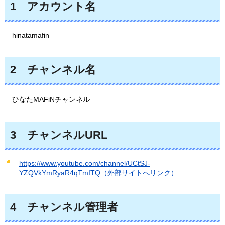
1
アカ
ウント名
hinatamafin
2
チャンネル名
ひな
たMAFiNチャンネル
3
チャ
ンネルURL
https://www.youtube.com/channel/UCtSJ-
YZQVkYmRyaR4qTmITQ（外部サイトへリンク）
4
チャンネル
管理者