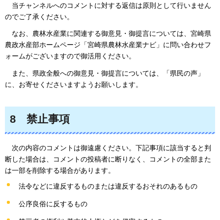
当
チャンネルへのコメントに対する返信は原則として行いません
のでご了承ください。
なお
、農林水産業に関連する御意見・御提言については、宮崎県
農政水産部ホームページ「宮崎県農林水産業ナビ」に問い合わせフ
ォームがございますので御活用ください。
また、
県政全般への御意見・御提言については、「県民の声」
に、お寄せくださいますようお願いします。
8
禁止
事項
次の内
容のコメントは御遠慮ください。下記事項に該当すると判
断した場合は、コメントの投稿者に断りなく、コメントの全部また
は一部を削除する場合があります。
法令などに違反するものまたは違反するおそれのあるもの
公序良俗に反するもの