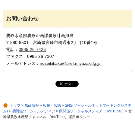
お問い合わせ
農政水産部農政企画課農政計画担当
〒880-8501 宮崎県宮崎市橘通東2丁目10番1号
電話：
0985-26-7426
ファクス：0985-26-7307
メールアドレス：
noseikikaku@pref.miyazaki.lg.jp
トップ
>
県政情報
>
広報・広聴
>
SNS(ソーシャルネットワーキングシステ
ム)
>
県関係ソーシャルメディア
>
県関係ソーシャルメディア（YouTube）
> 宮
崎県農政水産部チャンネル（YouTube）運用ポリシー