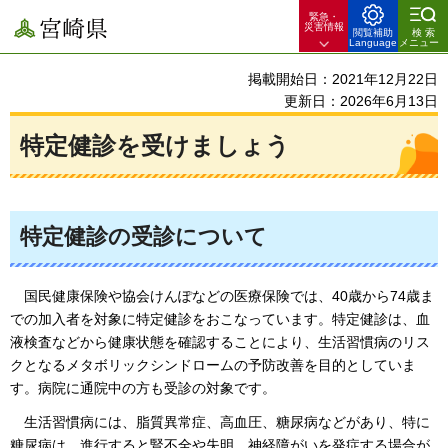
緊急・
宮崎県
災害情報
閲覧補助
検索
Language
メニュー
掲載開始日：2021年12月22日
更新日：2026年6月13日
特定健診を受けましょう
特定健診の受診について
国民健康保険や
協会けんぽなどの医療保険では、40歳から74歳ま
での加入者を対象に特定健診をおこなっています。特定健診は、血
液検査などから健康状態を確認することにより、生活習慣病のリス
クとなるメタボリックシンドロームの予防改善を目的としていま
す。病院に通院中の方も受診の対象です。
生活習慣病には
、脂質異常症、高血圧、糖尿病などがあり、特に
糖尿病は、進行すると腎不全や失明、神経障がいを発症する場合が