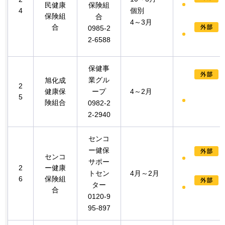
民健康
保険組
4
個別
保険組
合
4～3月
合
0985-2
2-6588
保健事
業グル
旭化成
2
健康保
ープ
4～2月
5
険組合
0982-2
2-2940
センコ
ー健保
センコ
サポー
2
ー健康
トセン
4月～2月
6
保険組
ター
合
0120-9
95-897