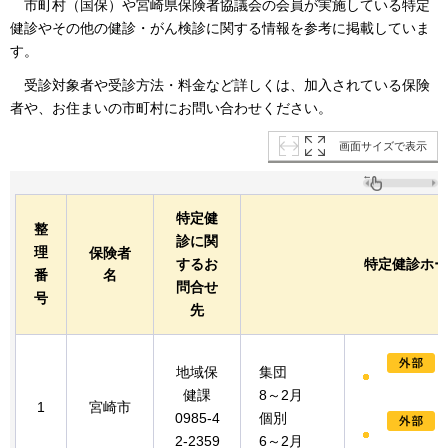
市町村
（国保）や宮崎県保険者協議会の会員が実施している特定
健診やその他の健診・がん検診に関する情報を参考に掲載していま
す。
受診対象者や
受診方法・料金など詳しくは、加入されている保険
者や、お住まいの市町村にお問い合わせください。
画面サイズで表示
特定健
整
診に関
理
保険者
するお
特定健診ホー
番
名
問合せ
号
先
地域保
集団
健課
8～2月
1
宮崎市
0985-4
個別
2-2359
6～2月