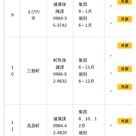
健康保
集団
険課
8～1月
えびの
9
市
0984-3
個別
5-3742
6～1月
町民保
集団
健課
6～11月
1
三股町
0
0986-5
個別
2-9632
6～12月
集団
健康課
8、10、1
1
高原町
0984-4
2月
1
2-4820
個別