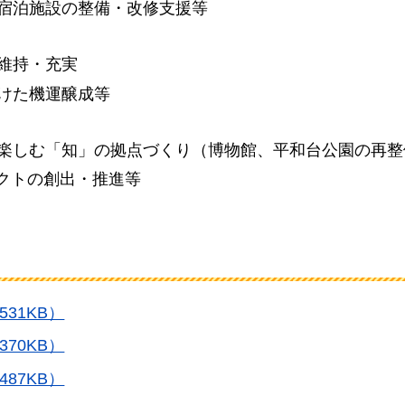
宿泊施設の整備・改修支援等
維持・充実
けた機運醸成等
楽しむ「知」の拠点づくり（博物館、平和台公園の再整
ェクトの創出・推進等
31KB）
70KB）
87KB）