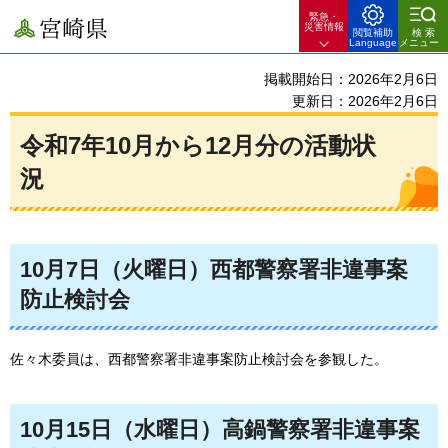
緊急・
宮崎県
災害情報
閲覧補助
検索
Language
メニュー
掲載開始日：2026年2月6日
更新日：2026年2月6日
令和7年10月から12月分の活動状
況
10月7日（火曜日）西都警察署非違事案
防止検討会
佐々木委員は、西都警察署非違事案防止検討会を参観した。
10月15日（水曜日）高鍋警察署非違事案