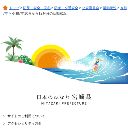
トップ
>
防災・安全・安心
>
防犯・交通安全
>
公安委員会
>
活動状況
>
令和
7年
> 令和7年10月から12月分の活動状況
日本のひなた 宮崎県
MIYAZAKI PREFECTURE
サイトのご利用について
アクセシビリティ方針