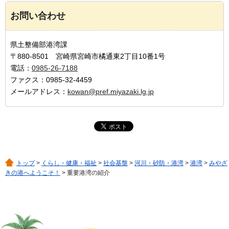
お問い合わせ
県土整備部港湾課
〒880-8501 宮崎県宮崎市橘通東2丁目10番1号
電話：
0985-26-7188
ファクス：0985-32-4459
メールアドレス：
kowan@pref.miyazaki.lg.jp
トップ
>
くらし・健康・福祉
>
社会基盤
>
河川・砂防・港湾
>
港湾
>
みやざ
きの港へようこそ！
> 重要港湾の紹介