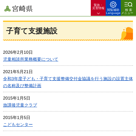
緊急・
宮崎県
災害情報
閲覧補助
検索
Language
メニュー
子育て支援施設
2026年2月10日
児童相談所業務概要について
2021年5月21日
令和3年度子ども・子育て支援整備交付金協議を行う施設の設置主体
の名称及び整備計画
2015年1月5日
放課後児童クラブ
2015年1月5日
こどもセンター