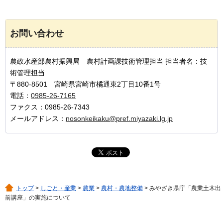
お問い合わせ
農政水産部農村振興局 農村計画課技術管理担当 担当者名：技
術管理担当
〒880-8501 宮崎県宮崎市橘通東2丁目10番1号
電話：
0985-26-7165
ファクス：0985-26-7343
メールアドレス：
nosonkeikaku@pref.miyazaki.lg.jp
トップ
>
しごと・産業
>
農業
>
農村・農地整備
> みやざき県庁「農業土木出
前講座」の実施について