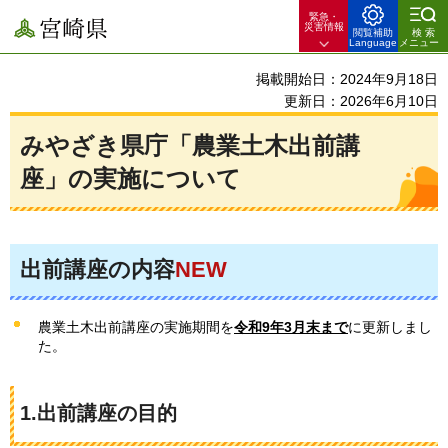
緊急・
宮崎県
災害情報
閲覧補助
検索
Language
メニュー
掲載開始日：2024年9月18日
更新日：2026年6月10日
みやざき県庁「農業土木出前講
座」の実施について
出前講座の内容
NEW
農業土木出前講座の実施期間を
令和9年3月末まで
に更新しまし
た。
1.出前講座の目的