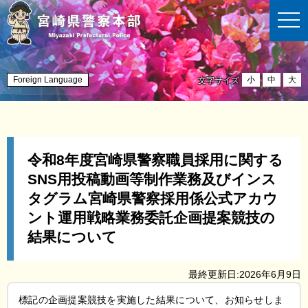
t
o
g
g
l
e
n
Foreign Language
小
中
大
文字サイズ
a
v
i
g
a
t
i
令和8年度宮崎県警察職員採用に関する
o
n
SNS用投稿動画等制作業務及びインス
タグラム宮崎県警察採用係公式アカウ
ント運用戦略業務委託企画提案競技の
結果について
最終更新日:2026年6月9日
標記の企画提案競技を実施した結果について、お知らせしま