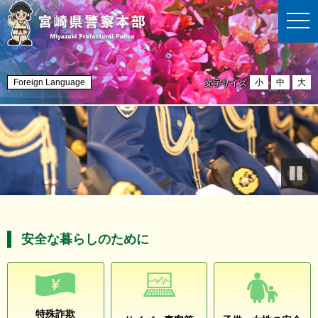
t
o
g
g
l
e
n
Foreign Language
小
中
大
文字サイズ
a
v
i
g
a
t
i
o
n
安全な暮らしのために
特殊詐欺