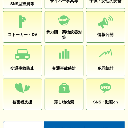
サイバー事案等
子供・女性の安全
SNS型投資等
暴力団・薬物銃器対
ストーカー・DV
情報公開
策
交通事故防止
交通事故統計
犯罪統計
被害者支援
落し物検索
SNS・動画ch