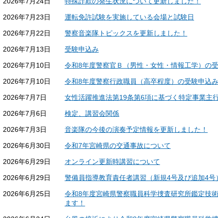
2026年7月24日
特殊詐欺の発生状況について更新しました！
2026年7月23日
運転免許試験を実施している会場と試験日
2026年7月22日
警察音楽隊トピックスを更新しました！
2026年7月13日
受験申込み
2026年7月10日
令和8年度警察官Ｂ（男性・女性・情報工学）の
2026年7月10日
令和8年度警察行政職員（高卒程度）の受験申込
2026年7月7日
女性活躍推進法第19条第6項に基づく特定事業主
2026年7月6日
検定、講習会関係
2026年7月3日
音楽隊の今後の演奏予定情報を更新しました！
2026年6月30日
令和7年宮崎県の交通事故について
2026年6月29日
オンライン更新時講習について
2026年6月29日
警備員指導教育責任者講習（新規4号及び追加4号
2026年6月25日
令和8年度宮崎県警察職員科学捜査研究所鑑定技
ます！