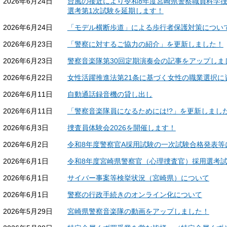
2026年6月24日
台風の接近により令和8年度宮崎県警察職員科学
選考第1次試験を延期します！
2026年6月24日
「モデル横断歩道」による歩行者保護対策につい
2026年6月23日
「警察に対するご協力の紹介」を更新しました！
2026年6月23日
警察音楽隊第30回定期演奏会の記事をアップしま
2026年6月22日
女性活躍推進法第21条に基づく女性の職業選択に
2026年6月11日
自動通話録音機の貸し出し
2026年6月11日
「警察音楽隊員になるためには!?」を更新しまし
2026年6月3日
捜査員体験会2026を開催します！
2026年6月2日
令和8年度警察官A採用試験の一次試験合格発表等
2026年6月1日
令和8年度宮崎県警察官（心理捜査官）採用選考
2026年6月1日
サイバー事案等検挙状況（宮崎県）について
2026年6月1日
警察の行政手続きのオンライン化について
2026年5月29日
宮崎県警察音楽隊の動画をアップしました！