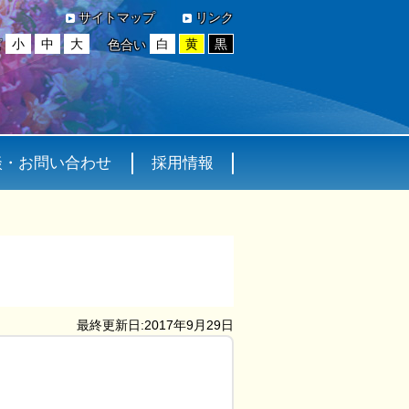
サイトマップ
リンク
小
中
大
白
黄
黒
ズ
色合い
談・お問い合わせ
採用情報
最終更新日:2017年9月29日