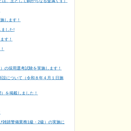
とは、主として銅からなる金属くず）
！
実施します！
ました!
します！
た！
員）の採用選考試験を実施します！
新設について（令和８年４月１日施
間）を掲載しました！
て
び雑踏警備業務1級・2級）の実施に