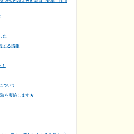
捜査研究所鑑定技術職員（化学）採用
て
した！
資する情報
た！
について
試験を実施します★