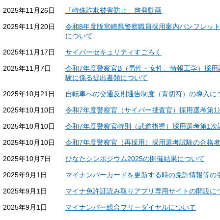
2025年11月26日
「特殊詐欺被害防止」啓発動画
2025年11月20日
令和8年度版宮崎県警察職員採用案内パンフレッ
について
2025年11月17日
サイバーセキュリティすごろく
2025年11月7日
令和7年度警察官B（男性・女性、情報工学）採用
験に係る提出書類について
2025年10月21日
自転車への交通反則通告制度（青切符）の導入に
2025年10月10日
令和7年度警察官（サイバー捜査官）採用選考第1
2025年10月10日
令和7年度警察官特別（武道指導）採用選考第1次
2025年10月10日
令和7年度警察官（再採用）採用選考試験の合格
2025年10月7日
ひなたシンポジウム2025の開催結果について
2025年9月1日
マイナンバーカードを更新する時の免許情報等の
2025年9月1日
マイナ免許証読み取りアプリ専用サイトの開設に
2025年9月1日
マイナンバー総合フリーダイヤルについて