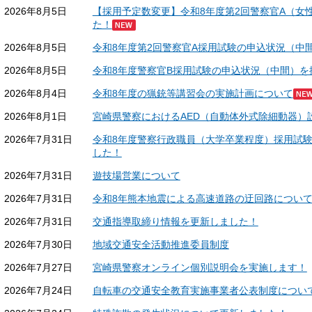
2026年8月5日
【採用予定数変更】令和8年度第2回警察官A（女
た！
2026年8月5日
令和8年度第2回警察官A採用試験の申込状況（中
2026年8月5日
令和8年度警察官B採用試験の申込状況（中間）を
2026年8月4日
令和8年度の猟銃等講習会の実施計画について
2026年8月1日
宮崎県警察におけるAED（自動体外式除細動器）
2026年7月31日
令和8年度警察行政職員（大学卒業程度）採用試験
した！
2026年7月31日
遊技場営業について
2026年7月31日
令和8年熊本地震による高速道路の迂回路につい
2026年7月31日
交通指導取締り情報を更新しました！
2026年7月30日
地域交通安全活動推進委員制度
2026年7月27日
宮崎県警察オンライン個別説明会を実施します！
2026年7月24日
自転車の交通安全教育実施事業者公表制度につい