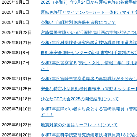
2025年9月1日
2025（令和7）年3月24日から運転免許の各種
2025年9月1日
運転免許証とマイナンバーカード一体化（マイナ
2025年9月1日
令和6年市町村別免許保有者数について
2025年8月22日
宮崎県警察障がい者活躍推進計画の実施状況につ
2025年8月21日
令和7年度科学捜査研究所鑑定技術職員採用選考
2025年8月8日
自動車安全運転センターの証明書交付手数料の改
2025年8月7日
令和7年度警察官Ｂ(男性・女性、情報工学）採用
た！
2025年7月31日
令和7年度宮崎県警察退職者の再就職状況を公表
2025年7月25日
安全な特定小型原動機付自転車（電動キックボー
2025年7月18日
ひなたCTF大会2025の開催結果について
2025年7月10日
令和7年度障がい者を対象とする宮崎県職員（警
す！！
2025年6月23日
地震対策の外国語リーフレットについて
2025年6月20日
令和7年度科学捜査研究所鑑定技術職員第1次試験