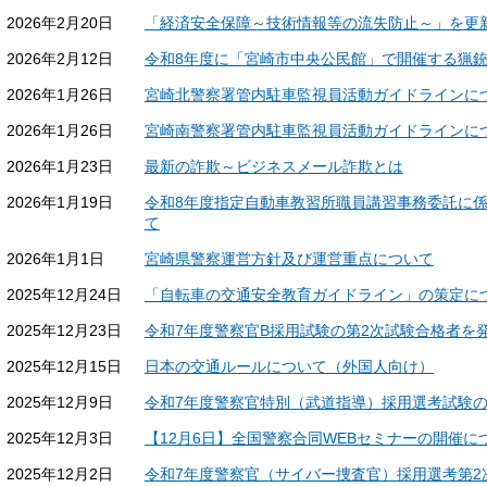
2026年2月20日
「経済安全保障～技術情報等の流失防止～」を更
2026年2月12日
令和8年度に「宮崎市中央公民館」で開催する猟
2026年1月26日
宮崎北警察署管内駐車監視員活動ガイドラインに
2026年1月26日
宮崎南警察署管内駐車監視員活動ガイドラインに
2026年1月23日
最新の詐欺～ビジネスメール詐欺とは
2026年1月19日
令和8年度指定自動車教習所職員講習事務委託に
て
2026年1月1日
宮崎県警察運営方針及び運営重点について
2025年12月24日
「自転車の交通安全教育ガイドライン」の策定に
2025年12月23日
令和7年度警察官B採用試験の第2次試験合格者を
2025年12月15日
日本の交通ルールについて（外国人向け）
2025年12月9日
令和7年度警察官特別（武道指導）採用選考試験
2025年12月3日
【12月6日】全国警察合同WEBセミナーの開催に
2025年12月2日
令和7年度警察官（サイバー捜査官）採用選考第2