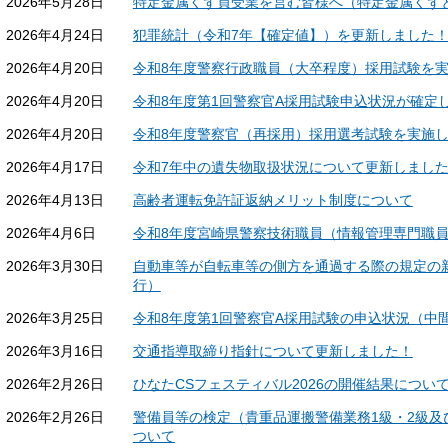
2026年5月28日
特定金属くず買受業を営む皆様へ（特定金属くず
2026年4月24日
犯罪統計（令和7年【確定値】）を更新しました
2026年4月20日
令和8年度警察行政職員（大卒程度）採用試験を
2026年4月20日
令和8年度第1回警察官A採用試験申込状況が確定し
2026年4月20日
令和8年度警察官（再採用）採用選考試験を実施
2026年4月17日
令和7年中の遺失物取扱状況について更新しまし
2026年4月13日
高齢者運転免許証返納メリット制度について
2026年4月6日
令和8年度宮崎県警察技術職員（情報管理専門職
2026年3月30日
自動車等が自転車等の側方を通過する際の規定の
行）
2026年3月25日
令和8年度第1回警察官A採用試験の申込状況（中
2026年3月16日
交通指導取締り指針について更新しました！
2026年2月26日
ひなたCSフェスティバル2026の開催結果につい
2026年2月26日
警備員等の検定（貴重品運搬警備業務1級・2級及
ついて