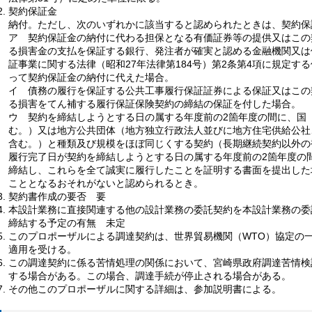
契約保証金
納付。ただし、次のいずれかに該当すると認められたときは、契約保
ア
契
約保証金の納付に代わる担保となる有価証券等の提供又はこの
る損害金の支払を保証する銀行、発注者が確実と認める金融機関又は
証事業に関する法律（昭和27年法律第184号）第2条第4項に規定す
って契約保証金の納付に代えた場合。
イ
債
務の履行を保証する公共工事履行保証証券による保証又はこの
る損害をてん補する履行保証保険契約の締結の保証を付した場合。
ウ
契
約を締結しようとする日の属する年度前の2箇年度の間に、国
む。）又は地方公共団体（地方独立行政法人並びに地方住宅供給公社
含む。）と種類及び規模をほぼ同じくする契約（長期継続契約以外の
履行完了日が契約を締結しようとする日の属する年度前の2箇年度の
締結し、これらを全て誠実に履行したことを証明する書面を提出した
こととなるおそれがないと認められるとき。
契約書作成の要否
要
本設計業務に直接関連する他の設計業務の委託契約を本設計業務の委
締結する予定の有無
未
定
このプロポーザルによる調達契約は、世界貿易機関（WTO）協定の
適用を受ける。
この調達契約に係る苦情処理の関係において、宮崎県政府調達苦情検
する場合がある。この場合、調達手続が停止される場合がある。
その他このプロポーザルに関する詳細は、参加説明書による。