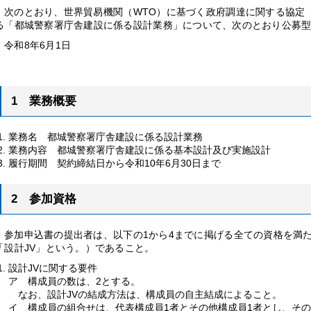
次
のとおり、世界貿易機関（WTO）に基づく政府調達に関する協定（
る「都城警察署庁舎建設に係る設計業務」について、次のとおり公募
令
和8年6月1日
1
業
務概要
業務名
都
城警察署庁舎建設に係る設計業務
業務内容
都
城警察署庁舎建設に係る基本設計及び実施設計
履行期間
契
約締結日から令和10年6月30日まで
2
参
加資格
参
加申込書の提出者は、以下の1から4までに掲げる全ての資格を満
「設計JV」という。）であること。
設計JVに関する要件
ア
構
成員の数は、2とする。
な
お、設計JVの結成方法は、構成員の自主結成によること。
イ
構
成員の組合せは、代表構成員1者とその他構成員1者とし、そ