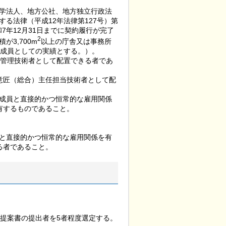
学法人、地方公社、地方独立行政法
る法律（平成12年法律第127号）第
7年12月31日までに契約履行が完了
2
3,700m
以上の庁舎又は事務所
構成員としての実績とする。）。
を管理技術者として配置できる者であ
意匠（総合）主任担当技術者として配
成員と直接的かつ恒常的な雇用関係
有するものであること。
と直接的かつ恒常的な雇用関係を有
る者であること。
術提案書の提出者を5者程度選定する。