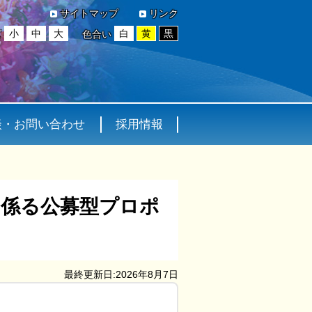
サイトマップ
リンク
小
中
大
白
黄
黒
ズ
色合い
談・お問い合わせ
採用情報
に係る公募型プロポ
最終更新日:2026年8月7日