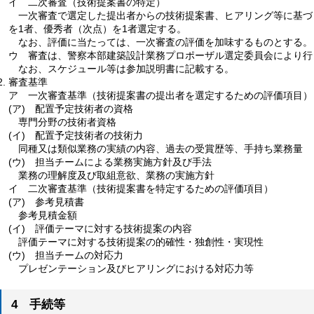
イ
二
次審査（技術提案書の特定）
一
次審査で選定した提出者からの技術提案書、ヒアリング等に基づ
を1者、優秀者（次点）を1者選定する。
な
お、評価に当たっては、一次審査の評価を加味するものとする。
ウ
審
査は、警察本部建築設計業務プロポーザル選定委員会により行
な
お、スケジュール等は参加説明書に記載する。
審査基準
ア
一
次審査基準（技術提案書の提出者を選定するための評価項目）
(ア)
配
置予定技術者の資格
専
門分野の技術者資格
(イ)
配
置予定技術者の技術力
同
種又は類似業務の実績の内容、過去の受賞歴等、手持ち業務量
(ウ)
担
当チームによる業務実施方針及び手法
業
務の理解度及び取組意欲、業務の実施方針
イ
二
次審査基準（技術提案書を特定するための評価項目）
(ア)
参
考見積書
参
考見積金額
(イ)
評
価テーマに対する技術提案の内容
評
価テーマに対する技術提案の的確性・独創性・実現性
(ウ)
担
当チームの対応力
プ
レゼンテーション及びヒアリングにおける対応力等
4
手
続等