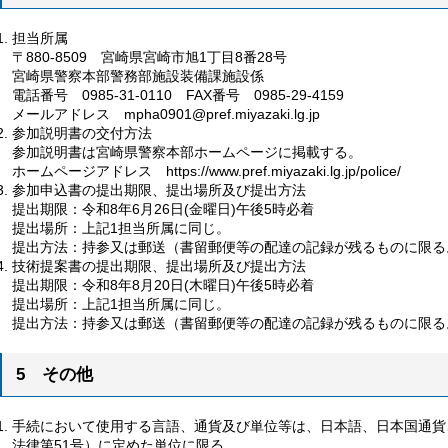
担当所属
〒880-8509
宮
崎県宮崎市旭1丁目8番28号
宮崎県警察本部警務部施設装備課施設係
電話番号
0
985-31-0110
F
AX番号
0
985-29-4159
メールアドレス
m
pha0901@pref.miyazaki.lg.jp
参加説明書の交付方法
参加説明書は宮崎県警察本部ホームページに掲載する。
ホームページアドレス
h
ttps://www.pref.miyazaki.lg.jp/police/
参加申込書の提出期限、提出場所及び提出方法
提出期限：令和8年6月26日(金曜日)午後5時必着
提出場所：上記1担当所属に同じ。
提出方法：持参又は郵送（書留郵便等の配達の記録が残るものに限る
技術提案書の提出期限、提出場所及び提出方法
提出期限：令和8年8月20日(木曜日)午後5時必着
提出場所：上記1担当所属に同じ。
提出方法：持参又は郵送（書留郵便等の配達の記録が残るものに限る
5
そ
の他
手続において使用する言語、通貨及び単位等は、日本語、日本国通貨
法律第51号）に定めた単位に限る。