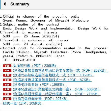
6
S
ummary
Official
i
n
c
harge
o
f
t
he
p
rocuring
e
ntity
Syunji
K
ouno,
G
overnor
o
f
M
iyazaki
P
refecture
Subject
m
atter
o
f
t
he
c
ontract
Basic
D
esign
W
ork
a
nd
I
mplementation
D
esign
W
ork
f
or
Time-limit
t
o
e
xpress
i
nterests
5:00
p
.m.
2
6
June
2
026(JST)
Time-limit
t
o
s
ubmission
o
f
p
roposal
5:00
p
.m.
2
0
A
ugust
2
026(JST)
Contact
p
oint
f
or
d
ocumentation
r
elated
t
o
t
he
p
roposal
Facility
D
ivision,
M
iyazaki
P
refectural
P
olice
H
eadquarters,
yazaki
P
refecture
8
80-8509
J
apan
TEL
0
985-31-0110
参加説明書（PDF：236KB）
(別添1)参加資格審査申請に必要な書類一式（PDF：202KB）
(別添2)参加申込書等書類様式一式（PDF：195KB）
(別添3)技術提案書等書類様式一式（PDF：87KB）
(別添4)評価要領（PDF：196KB）
(別添5)建築設計業務委託契約書（案）（PDF：606KB）
(別添6)共通仕様書・特記仕様書（案）（PDF：718KB）
(別添7)業務概要書（PDF：207KB）
様式一覧（ZIP：105KB）