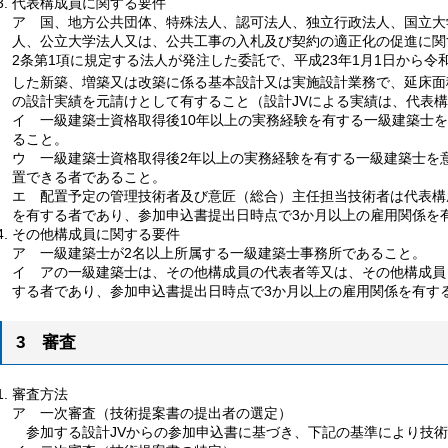
代表構成員に関する要件
ア
国
、地方公共団体、特殊法人、認可法人、独立行政法人、国立大
人、公立大学法人又は、公共工事の入札及び契約の適正化の促進に関す
2条第1項に規定する法人が発注した委託で、平成23年1月1日から令和
した新築、増築又は改築に係る基本設計又は実施設計業務で、延床面積が
の設計実績を元請けとして有すること（設計JVによる実績は、代表
イ
一
級建築士資格取得後10年以上の実務経験を有する一級建築士
ること。
ウ
一
級建築士資格取得後2年以上の実務経験を有する一級建築士を
置できる者であること。
エ
配
置予定の管理技術者及び意匠（総合）主任担当技術者は代表構
を有する者であり、参加申込書提出日時点で3か月以上の雇用関係を
その他構成員に関する要件
ア
一
級建築士が2名以上所属する一級建築士事務所であること。
イ
ア
の一級建築士は、その他構成員の代表者等又は、その他構成員
する者であり、参加申込書提出日時点で3か月以上の雇用関係を有す
3
審
査
審査方法
ア
一
次審査（技術提案書の提出者の選定）
参
加する設計JVからの参加申込書に基づき、下記の基準により技