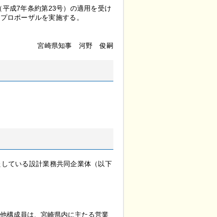
平成7年条約第23号）の適用を受け
型プロポーザルを実施する。
宮崎県知事
河
野
俊
嗣
たしている設計業務共同企業体（以下
の他構成員は、宮崎県内に主たる営業