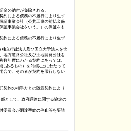
証金の納付が免除される。
契約による債務の不履行により生ず
保証事業会社（公共工事の前払金保
る保証事業会社をいう。）の保証をも
契約による債務の不履行により生ず
（独立行政法人及び国立大学法人を含
、地方道路公社及び土地開発公社を
複数年度にわたる契約にあっては、
間にあるもの）を2回以上にわたって
場合で、その者が契約を履行しない
託契約の相手方との随意契約により
一部として、政府調達に関する協定の
討委員会が調達手続の停止等を要請