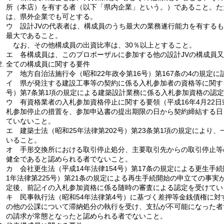
所（本店）を有する者（以下「県内企業」という。）であること。た
は、県外企業でも可とする。
ウ
設
計JVの代表者は、構成員のうち最大の業務遂行能力を有する
最大であること。
な
お、その他構成員の出資比率は、30％以上とすること。
エ
各
構成員は、このプロポーザルに参加する他の設計JVの構成員
全ての構成員に関する要件
ア
地
方自治法施行令（昭和22年政令第16号）第167条の4の規定
イ
県
が発注する建設工事等の契約に係る入札参加者の資格等に関する
号）第7条第1項の規定による建築設計業務に係る入札参加資格の認
ウ
有
資格業者の入札参加資格停止に関する要領（平成16年4月22
札参加停止の措置を、参加申込書の提出期限の日から契約締結する日
ていないこと。
エ
建
築士法（昭和25年法律第202号）第23条第1項の規定により
いること。
オ
手
形交換所における取引停止処分、主要取引先からの取引停止等
健全であると認められる者でないこと。
カ
会
社更生法（平成14年法律154号）第17条の規定による更生手
1年法律第225号）第21条の規定による再生手続開始の申立ての事
定後、前記イの入札参加資格に係る随時の審査による認定を受けてい
キ
民
事執行法（昭和54年法律第4号）に基づく差押等金銭債権に
の他の公課について滞納処分の執行を受け、支払が不可能になった者
の請求が常態となったと認められる者でないこと。