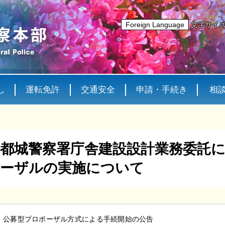
Foreign Language
文字サイ
し
運転免許
交通安全
申請・手続き
相
都城警察署庁舎建設設計業務委託
ーザルの実施について
公
募型プロポーザル方式による手続開始の公告