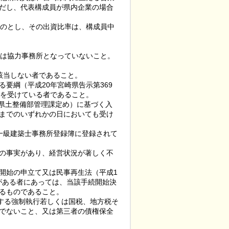
だし、代表構成員が県内企業の場合
ものとし、その出資比率は、構成員中
又は協力事務所となっていないこと。
に該当しない者であること。
要綱（平成20年宮崎県告示第369
定を受けている者であること。
日県土整備部管理課定め）に基づく入
までのいずれかの日においても受け
、一級建築士事務所登録簿に登録されて
の事実があり、経営状況が著しく不
続開始の申立て又は民事再生法（平成1
実がある者にあっては、当該手続開始決
るものであること。
対する強制執行若しくは国税、地方税そ
でないこと、又は第三者の債権保全