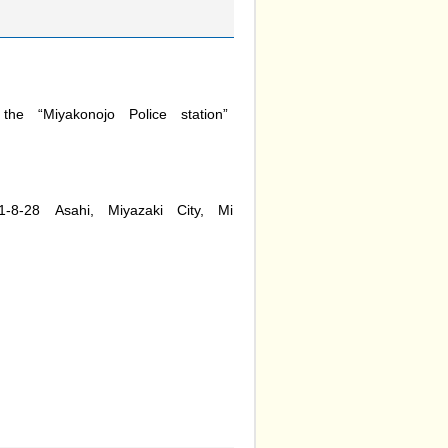
t
he
“Miyakonojo
P
olice
s
tation”
1
-8-28
A
sahi,
Mi
yazaki
Ci
ty,
M
i