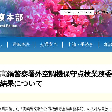
Foreign Language
文字サイ
し
運転免許
交通安全
申請・手続き
相
高鍋警察署外空調機保守点検業務
結果について
今回実施した「高鍋警察署外空調機保守点検業務委託」の入札結果は