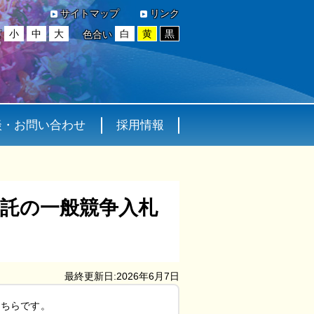
サイトマップ
リンク
小
中
大
白
黄
黒
ズ
色合い
談・お問い合わせ
採用情報
委託の一般競争入札
最終更新日:2026年6月7日
こちらです。