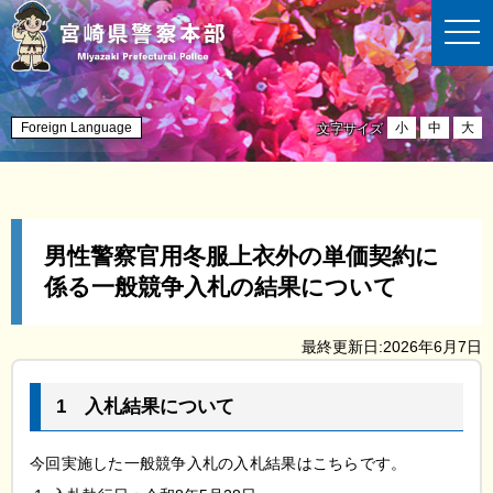
t
o
g
g
l
e
n
Foreign Language
小
中
大
文字サイズ
a
v
i
g
a
t
i
男性警察官用冬服上衣外の単価契約に
o
n
係る一般競争入札の結果について
最終更新日:2026年6月7日
1
入札結果
について
今回実施した一般競争入札の入札結果はこちらです。