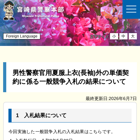
t
o
g
g
l
e
n
Foreign Language
小
中
大
文字サイズ
a
v
i
g
a
t
i
男性警察官用夏服上衣(長袖)外の単価契
o
n
約に係る一般競争入札の結果について
最終更新日:2026年6月7日
1
入札結果について
今回実施した一般競争入札の入札結果はこちらです。