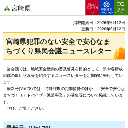
緊急・
宮崎県
災害情報
閲覧補助
検索
Language
メニュー
掲載開始日：2026年6月12日
更新日：2026年6月12日
宮崎県犯罪のない安全で安心なま
ちづくり県民会議ニュースレター
当
会議では、地域安全活動の普及啓発を目的として、県や各構成
団体の取組状況等を紹介するニュースレターを定期的に発行してい
ます。
最新
号(Vol.78)では、特殊詐欺の犯罪情勢のほか、「安全で安心な
まちづくりアドバイザー派遣事業」の募集等について掲載していま
す。
ぜひ
、ご覧ください。