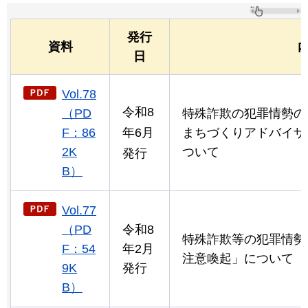
発行
資料
日
Vol.78
令和8
（PD
特殊詐欺の犯罪情勢の
F：86
年6月
まちづくりアドバイザ
2K
ついて
発行
B）
Vol.77
（PD
令和8
特殊詐欺等の犯罪情勢
F：54
年2月
注意喚起」について
9K
発行
B）