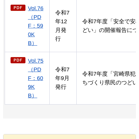
Vol.76
令和7
（PD
年12
令和7年度「安全で安
F：59
月発
どい」の開催報告につ
0K
行
B）
Vol.75
（PD
令和7
令和7年度「宮崎県犯
F：60
年9月
ちづくり県民のつどい
9K
発行
B）