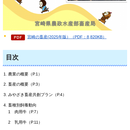
宮崎の畜産(2025年版）（PDF：8,820KB）
目次
農業の概要（P.1）
畜産の概要（P.3）
みやざき畜産共創プラン（P.4）
畜種別飼養動向
1
肉用牛（P.7）
2
乳用牛（P.11）