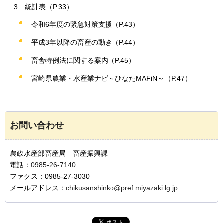
3
統計表（P.33）
令和6年度の緊急対策支援（P.43）
平成3年以降の畜産の動き（P.44）
畜舎特例法に関する案内（P.45）
宮崎県農業・水産業ナビ～ひなたMAFiN～（P.47）
お問い合わせ
農政水産部畜産局 畜産振興課
電話：
0985-26-7140
ファクス：0985-27-3030
メールアドレス：
chikusanshinko@pref.miyazaki.lg.jp