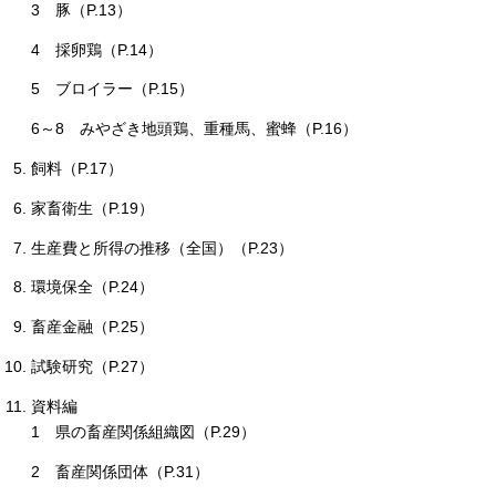
3
豚（P.13）
4
採卵鶏（P.14）
5
ブロイラー（P.15）
6～8
みやざき地頭鶏、重種馬、蜜蜂（P.16）
飼料（P.17）
家畜衛生（P.19）
生産費と所得の推移（全国）（P.23）
環境保全（P.24）
畜産金融（P.25）
試験研究（P.27）
資料編
1
県の畜産関係組織図（P.29）
2
畜産関係団体（P.31）