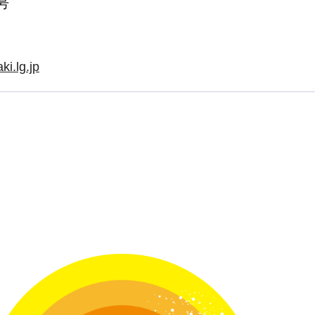
号
i.lg.jp