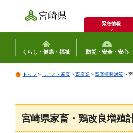
宮崎県
緊急情報
くらし・健康・福祉
防災・安全・安心
トップ
>
しごと・産業
>
畜産業
>
畜産振興対策
> 
宮崎県家畜・鶏改良増殖