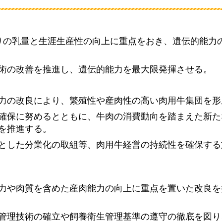
りの乳量と生涯生産性の向上に重点をおき、遺伝的能力
術の改善を推進し、遺伝的能力を最大限発揮させる。
力の改良により、繁殖性や産肉性の高い肉用牛集団を形
確保に努めるとともに、牛肉の消費動向を踏まえた新た
を推進する。
とした分業化の取組等、肉用牛経営の持続性を確保する
力や肉質を含めた産肉能力の向上に重点を置いた改良を
管理技術の確立や飼養衛生管理基準の遵守の徹底を図り