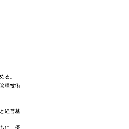
める。
管理技術
と経営基
もに、優