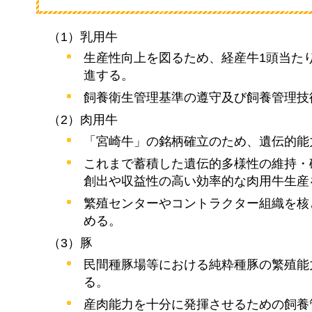
（1）乳用牛
生産性向上を図るため、経産牛1頭当た
進する。
飼養衛生管理基準の遵守及び飼養管理技
（2）肉用牛
「宮崎牛」の銘柄確立のため、遺伝的能
これまで蓄積した遺伝的多様性の維持・
創出や収益性の高い効率的な肉用牛生産
繁殖センターやコントラクター組織を核
める。
（3）豚
民間種豚場等における純粋種豚の繁殖能
る。
産肉能力を十分に発揮させるための飼養