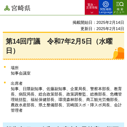
緊急・
宮崎県
災害情報
閲覧補助
検索
Language
メニュー
掲載開始日：2025年2月14日
更新日：2025年2月14日
第14回庁議
令和7年2月5日（水曜
日）
場所
知事会議室
出席者
知事、日隈副知事、佐藤副知事、企業局長、警察本部長、教育
長、病院局長、総合政策部長、政策調整監、総務部長、危機管
理統括監、福祉保健部長、環境森林部長、商工観光労働部長、
農政水産部長、県土整備部長、宮崎国スポ・障スポ局長、会計
管理者